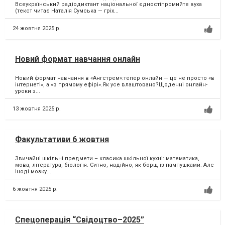
Всеукраїнський радіодиктант національної єдностіпромийте вуха
(текст читає Наталія Сумська — гріх...
24 жовтня 2025 р.
Новий формат навчання онлайн
Новий формат навчання в «Ангстрем»:тепер онлайн — це не просто «в
інтернеті», а «в прямому ефірі».Як усе влаштовано?Щоденні онлайн-
уроки з...
13 жовтня 2025 р.
Факультативи 6 жовтня
Звичайні шкільні предмети – класика шкільної кухні: математика,
мова, література, біологія. Ситно, надійно, як борщ із пампушками. Але
іноді мозку...
6 жовтня 2025 р.
Спецоперація “Свідоцтво–2025”