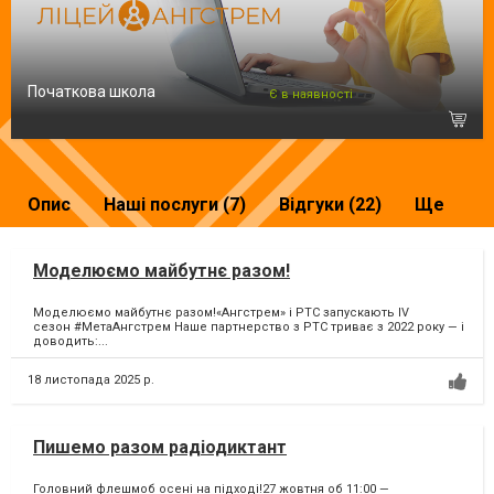
Початкова школа
Є в наявності
Опис
Наші послуги (7)
Відгуки (22)
Ще
Моделюємо майбутнє разом!
Моделюємо майбутнє разом!«Ангстрем» і PTC запускають IV
сезон #МетаАнгстрем Наше партнерство з PTC триває з 2022 року — і
доводить:...
18 листопада 2025 р.
Пишемо разом радіодиктант
Головний флешмоб осені на підході!27 жовтня об 11:00 —