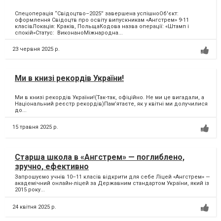
Спецоперація “Свідоцтво–2025” завершена успішноОб'єкт:
оформлення Свідоцтв про освіту випускникам «Ангстрем» 9-11
класівЛокація: Краків, ПольщаКодова назва операції: «Штамп і
спокій»Статус: ВиконаноМіжнародна...
23 червня 2025 р.
Ми в книзі рекордів України!
Ми в книзі рекордів України!(Так-так, офіційно. Не ми це вигадали, а
Національний реєстр рекордів)Пам’ятаєте, як у квітні ми долучилися
до...
15 травня 2025 р.
Старша школа в «Ангстрем» — поглиблено,
зручно, ефективно
Запрошуємо учнів 10–11 класів відкрити для себе Ліцей «Ангстрем» —
академічний онлайн-ліцей за Державним стандартом України, який із
2015 року...
24 квітня 2025 р.