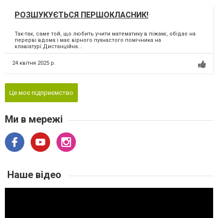
РОЗШУКУЄТЬСЯ ПЕРШОКЛАСНИК!
Так-так, саме той, що любить учити математику в піжамі, обідає на
перерві вдома і має вірного пухнастого помічника на
клавіатурі.Дистанційна...
24 квітня 2025 р.
Це моє підприємство
Ми в мережі
Наше відео