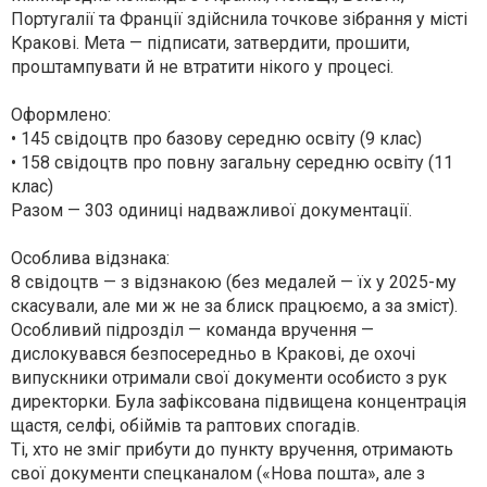
Португалії та Франції здійснила точкове зібрання у місті
Кракові. Мета — підписати, затвердити, прошити,
проштампувати й не втратити нікого у процесі.
Оформлено:
• 145 свідоцтв про базову середню освіту (9 клас)
• 158 свідоцтв про повну загальну середню освіту (11
клас)
Разом — 303 одиниці надважливої документації.
Особлива відзнака:
8 свідоцтв — з відзнакою (без медалей — їх у 2025-му
скасували, але ми ж не за блиск працюємо, а за зміст).
Особливий підрозділ — команда вручення —
дислокувався безпосередньо в Кракові, де охочі
випускники отримали свої документи особисто з рук
директорки. Була зафіксована підвищена концентрація
щастя, селфі, обіймів та раптових спогадів.
Ті, хто не зміг прибути до пункту вручення, отримають
свої документи спецканалом («Нова пошта», але з