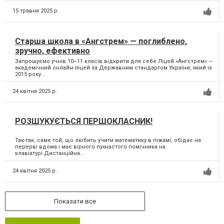
15 травня 2025 р.
Старша школа в «Ангстрем» — поглиблено,
зручно, ефективно
Запрошуємо учнів 10–11 класів відкрити для себе Ліцей «Ангстрем» —
академічний онлайн-ліцей за Державним стандартом України, який із
2015 року...
24 квітня 2025 р.
РОЗШУКУЄТЬСЯ ПЕРШОКЛАСНИК!
Так-так, саме той, що любить учити математику в піжамі, обідає на
перерві вдома і має вірного пухнастого помічника на
клавіатурі.Дистанційна...
24 квітня 2025 р.
Показати все