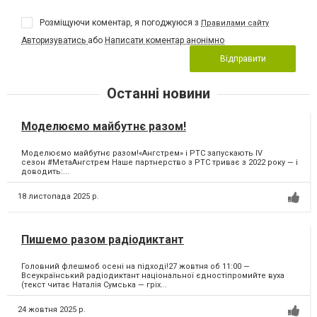
Розміщуючи коментар, я погоджуюся з
Правилами сайту
Авторизуватись
або
Написати коментар анонімно
Відправити
Останні новини
Моделюємо майбутнє разом!
Моделюємо майбутнє разом!«Ангстрем» і PTC запускають IV
сезон #МетаАнгстрем Наше партнерство з PTC триває з 2022 року — і
доводить:...
18 листопада 2025 р.
Пишемо разом радіодиктант
Головний флешмоб осені на підході!27 жовтня об 11:00 —
Всеукраїнський радіодиктант національної єдностіпромийте вуха
(текст читає Наталія Сумська — гріх...
24 жовтня 2025 р.