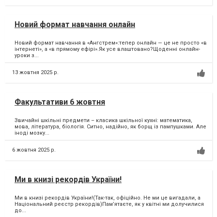
Новий формат навчання онлайн
Новий формат навчання в «Ангстрем»:тепер онлайн — це не просто «в
інтернеті», а «в прямому ефірі».Як усе влаштовано?Щоденні онлайн-
уроки з...
13 жовтня 2025 р.
Факультативи 6 жовтня
Звичайні шкільні предмети – класика шкільної кухні: математика,
мова, література, біологія. Ситно, надійно, як борщ із пампушками. Але
іноді мозку...
6 жовтня 2025 р.
Ми в книзі рекордів України!
Ми в книзі рекордів України!(Так-так, офіційно. Не ми це вигадали, а
Національний реєстр рекордів)Пам’ятаєте, як у квітні ми долучилися
до...