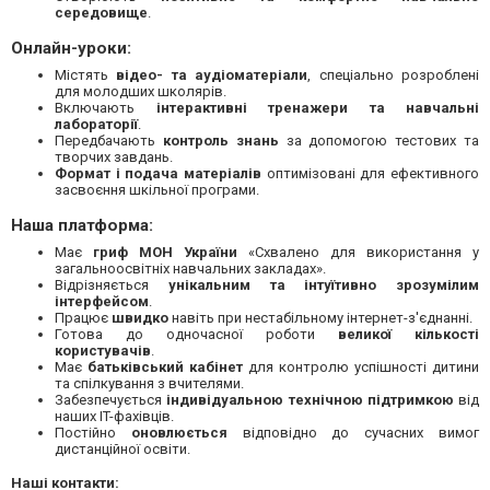
середовище
.
Онлайн-уроки:
Містять
відео- та аудіоматеріали
, спеціально розроблені
для молодших школярів.
Включають
інтерактивні тренажери та навчальні
лабораторії
.
Передбачають
контроль знань
за допомогою тестових та
творчих завдань.
Формат і подача матеріалів
оптимізовані для ефективного
засвоєння шкільної програми.
Наша платформа:
Має
гриф МОН України
«Схвалено для використання у
загальноосвітніх навчальних закладах».
Відрізняється
унікальним та інтуїтивно зрозумілим
інтерфейсом
.
Працює
швидко
навіть при нестабільному інтернет-з'єднанні.
Готова до одночасної роботи
великої кількості
користувачів
.
Має
батьківський кабінет
для контролю успішності дитини
та спілкування з вчителями.
Забезпечується
індивідуальною технічною підтримкою
від
наших IT-фахівців.
Постійно
оновлюється
відповідно до сучасних вимог
дистанційної освіти.
Наші контакти: