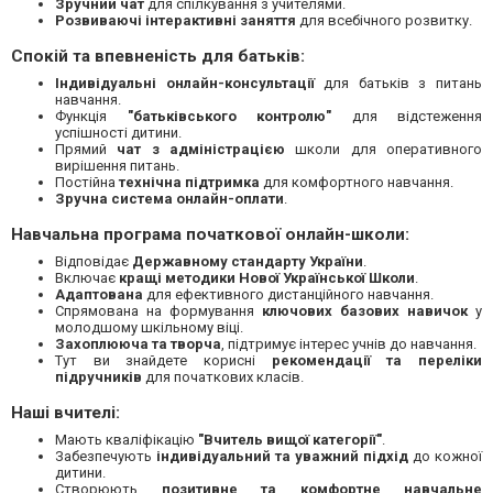
Зручний чат
для спілкування з учителями.
Розвиваючі інтерактивні заняття
для всебічного розвитку.
Спокій та впевненість для батьків:
Індивідуальні онлайн-консультації
для батьків з питань
навчання.
Функція
"батьківського контролю"
для відстеження
успішності дитини.
Прямий
чат з адміністрацією
школи для оперативного
вирішення питань.
Постійна
технічна підтримка
для комфортного навчання.
Зручна система онлайн-оплати
.
Навчальна програма початкової онлайн-школи:
Відповідає
Державному стандарту України
.
Включає
кращі методики Нової Української Школи
.
Адаптована
для ефективного дистанційного навчання.
Спрямована на формування
ключових базових навичок
у
молодшому шкільному віці.
Захоплююча та творча
, підтримує інтерес учнів до навчання.
Тут ви знайдете корисні
рекомендації та переліки
підручників
для початкових класів.
Наші вчителі:
Мають кваліфікацію
"Вчитель вищої категорії"
.
Забезпечують
індивідуальний та уважний підхід
до кожної
дитини.
Створюють
позитивне та комфортне навчальне