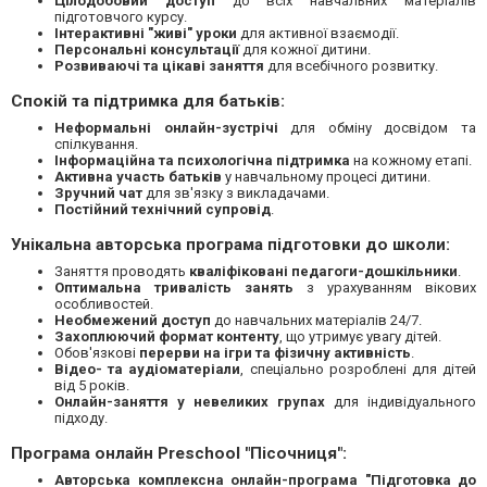
Цілодобовий доступ
до всіх навчальних матеріалів
підготовчого курсу.
Інтерактивні "живі" уроки
для активної взаємодії.
Персональні консультації
для кожної дитини.
Розвиваючі та цікаві заняття
для всебічного розвитку.
Спокій та підтримка для батьків:
Неформальні онлайн-зустрічі
для обміну досвідом та
спілкування.
Інформаційна та психологічна підтримка
на кожному етапі.
Активна участь батьків
у навчальному процесі дитини.
Зручний чат
для зв'язку з викладачами.
Постійний технічний супровід
.
Унікальна авторська програма підготовки до школи:
Заняття проводять
кваліфіковані педагоги-дошкільники
.
Оптимальна тривалість занять
з урахуванням вікових
особливостей.
Необмежений доступ
до навчальних матеріалів 24/7.
Захоплюючий формат контенту
, що утримує увагу дітей.
Обов'язкові
перерви на ігри та фізичну активність
.
Відео- та аудіоматеріали
, спеціально розроблені для дітей
від 5 років.
Онлайн-заняття у невеликих групах
для індивідуального
підходу.
Програма онлайн Preschool "Пісочниця":
Авторська комплексна онлайн-програма "Підготовка до