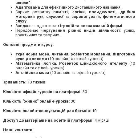
школи"
.
Адаптована
для ефективного дистанційного навчання.
Сприяє розвитку
пам'яті, логіки, посидючості, дрібної
моторики рук, слухової та зорової уваги, фонематичного
слуху
.
Завдання подаються в
ігровій та розважальній формі
.
Передбачає
чергування різних видів діяльності
: усних,
практичних та творчих.
Основні предмети курсу:
Українська мова, читання, розвиток мовлення, підготовка
руки до письма
(10 онлайн та офлайн уроків)
Математика, логіка. Розвиток швидкісного інтелекту
(10
онлайн та офлайн уроків)
Англійська мова
(10 онлайн та офлайн уроків)
Тривалість:
10 тижнів
Кількість офлайн-уроків на платформі:
30
Кількість "живих" онлайн-уроків:
30
Кількість онлайн-консультацій для батьків:
10
Доступ до матеріалів на освітній платформі:
4 місяці
Наші контакти: