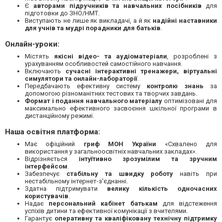
Є
авторами підручників та навчальних посібників
для
підготовки до ЗНО/НМТ.
Виступають не лише як викладачі, а й як
надійні наставники
для учнів та мудрі порадники для батьків
.
Онлайн-уроки:
Містять
якісні відео- та аудіоматеріали
, розроблені з
урахуванням особливостей самостійного навчання.
Включають
сучасні інтерактивні тренажери, віртуальні
симулятори та онлайн-лабораторії
.
Передбачають ефективну систему
контролю знань
за
допомогою різноманітних тестових та творчих завдань.
Формат і подання навчального матеріалу
оптимізовані для
максимально ефективного засвоєння шкільної програми в
дистанційному режимі.
Наша освітня платформа:
Має офіційний
гриф МОН України
«Схвалено для
використання у загальноосвітніх навчальних закладах».
Відрізняється
інтуїтивно зрозумілим та зручним
інтерфейсом
.
Забезпечує
стабільну та швидку роботу
навіть при
нестабільному інтернет-з'єднанні.
Здатна підтримувати
велику кількість одночасних
користувачів
.
Надає
персональний кабінет батькам
для відстеження
успіхів дитини та ефективної комунікації з вчителями.
Гарантує
оперативну та кваліфіковану технічну підтримку