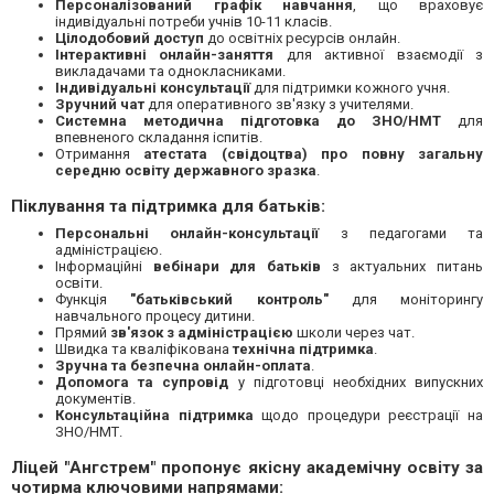
Персоналізований графік навчання
, що враховує
індивідуальні потреби учнів 10-11 класів.
Цілодобовий доступ
до освітніх ресурсів онлайн.
Інтерактивні онлайн-заняття
для активної взаємодії з
викладачами та однокласниками.
Індивідуальні консультації
для підтримки кожного учня.
Зручний чат
для оперативного зв'язку з учителями.
Системна методична підготовка до ЗНО/НМТ
для
впевненого складання іспитів.
Отримання
атестата (свідоцтва) про повну загальну
середню освіту державного зразка
.
Піклування та підтримка для батьків:
Персональні онлайн-консультації
з педагогами та
адміністрацією.
Інформаційні
вебінари для батьків
з актуальних питань
освіти.
Функція
"батьківський контроль"
для моніторингу
навчального процесу дитини.
Прямий
зв'язок з адміністрацією
школи через чат.
Швидка та кваліфікована
технічна підтримка
.
Зручна та безпечна онлайн-оплата
.
Допомога та супровід
у підготовці необхідних випускних
документів.
Консультаційна підтримка
щодо процедури реєстрації на
ЗНО/НМТ.
Ліцей "Ангстрем" пропонує якісну академічну освіту за
чотирма ключовими напрямами: