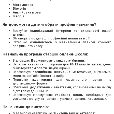
Математика
Біологія
Англійська мова
Історія
Як допомогти дитині обрати профіль навчання?
Врахуйте
індивідуальні інтереси та схильності
вашої
дитини.
Обговоріть
подальші професійні плани та мрії
.
Ретельно
ознайомтесь з навчальним планом
кожного
профільного класу.
Навчальна програма старшої онлайн-школи:
Відповідає
Державному стандарту України
.
Включає
навчальні програми для 10-11 класів
, затверджені
Міністерством освіти і науки України.
Забезпечує
поглиблене вивчення
математики, англійської
мови, історії або біології на вибір.
Повністю
адаптована
для ефективного навчання в
дистанційному форматі.
Збагачена
додатковими заняттями
, спрямованими на якісну
підготовку до ЗНО/НМТ.
Забезпечує формування
глибоких знань
, необхідних для
успішного вступу та навчання у вищих навчальних закладах.
Наша команда вчителів:
Має високу кваліфікацію
"Вчитель вищої категорії"
.