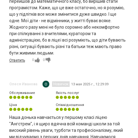
перейшов до математичного класу, бо вирішив стати
програмістом. Каже, що це вже остаточно, но я розумію,
що у підлітків все може змінитися дуже швидко. І ще
одне. Мої діти - не відмінники, у житті буває всяке.
Жодного разу мені не було соромно або некомфортно
при спілкуванні з вчителями, куратором та
адміністрацією, бо в ліцеї всі розуміють, що діти бувають
різні, ситуації бувають різні та батьки теж мають право
бути живими людьми.
0
0
Ответить
Олеся Иванова
Новичок
13 мая 2025 г., 12:29:09
Обслуживание
Якість послуг
Ціна
Співвідношення
Наша донька навчається у першому класі ліцею
"Ангстрем", і я щиро вдячна всій команді школи за той
високий рівень уваги, турботи та професіоналізму, який
ми відчуваємо з перших днів навчання. Навчаємося