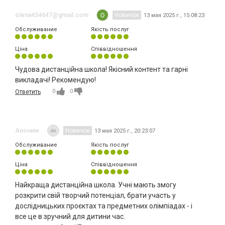
olena454647@gmail.com
Новичок
13 мая 2025 г., 15:08:23
Обслуживание
Якість послуг
Ціна
Співвідношення
Чудова дистанційна школа! Якісний контент та гарні
викладачі! Рекомендую!
0
0
Ответить
Аноним
Новичок
13 мая 2025 г., 20:23:07
Обслуживание
Якість послуг
Ціна
Співвідношення
Найкраща дистанційна школа. Учні мають змогу
розкрити свій творчий потенціал, брати участь у
дослідницьких проєктах та предметних олімпіадах - і
все це в зручний для дитини час.