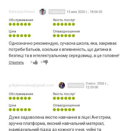
Kateryna Kinast
Новичок
15 мая 2025 г., 18:06:50
Обслуживание
Якість послуг
Ціна
Співвідношення
Однозначно рекомендую, сучасна школа, яка, закриває
потреби батьків, оскільки є впевненість, що дитина в
безпеці та в інтелектуальному середовищі, а це головне!
0
0
Ответить
3 июн. 2026 г.,
pribylnovainna@gmail.com
Новичок
12:59:00
Обслуживание
Якість послуг
Ціна
Співвідношення
Дуже задоволена якістю навчання в ліцеї Ангстрем,
зручна платформа, якісний навчальний матеріал,
індивідуальний підхід до кожного учня, чуйні та