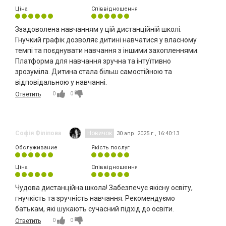
Ціна
Співвідношення
Ззадоволена навчанням у цій дистанційній школі.
Гнучкий графік дозволяє дитині навчатися у власному
темпі та поєднувати навчання з іншими захопленнями.
Платформа для навчання зручна та інтуїтивно
зрозуміла. Дитина стала більш самостійною та
відповідальною у навчанні.
0
0
Ответить
Софія Філіпова
Новичок
30 апр. 2025 г., 16:40:13
Обслуживание
Якість послуг
Ціна
Співвідношення
Чудова дистанційна школа! Забезпечує якісну освіту,
гнучкість та зручність навчання. Рекомендуємо
батькам, які шукають сучасний підхід до освіти.
0
0
Ответить