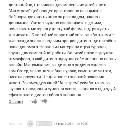
дистанційно, і це виклик для маленьких дітей, але в
"Ангстремі" цей процес організовано на відмінно.
Вебінари проходять чітко за розкладом, цікаво і
динамічно. Учителі чудово взаємодіють з дітьми,
пояснюють матеріал у доступній формі, підтримують і
мотивують. Є постійний зворотний зв’язок з батьками —
ми завжди знаємо, над чим працює дитина і де потрібна
наша допомога. Навчальні матеріали структуровані,
зручні для самостійної роботи. Великий плюс — дружна
атмосфера, в якій дитина відчуває себе впевнено навіть
онлайн. Ми помічаємо, як дитина з радістю сідає за
комп’ютер, чекає на улюблені уроки, сама хоче читати,
писати, рахувати. Це для нас — головний показник
якості. Рекомендую ліцей "Ангстрем" усім батькам, які
шукають поєднання сучасної освіти, людяного підходу й
ефективного дистанційного навчання.
0
0
Ответить
Аноним
Новичок
13 мая 2025 г., 12:59:09