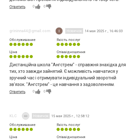
0
0
Ответить
grininna44@gmail.com
Новичок
14 мая 2025 г., 16:46:03
Обслуживание
Якість послуг
Ціна
Співвідношення
Дистанційна школа "Ангстрем" - справжня знахідка для
тих, хто завжди зайнятий. Є можливість навчатися у
зручний час і отримувати індивідуальний зворотній
зв'язок. "Ангстрем" - це навчання з задоволенням.
0
0
Ответить
KLC
Новичок
15 мая 2025 г., 12:58:12
Обслуживание
Якість послуг
Ціна
Співвідношення