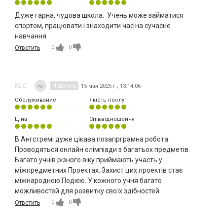
Дуже гарна, чудова школа. Учень може займатися
спортом, працювати і знаходити час на сучасне
навчання
0
0
Ответить
KLC
Новичок
15 мая 2025 г., 13:14:06
Обслуживание
Якість послуг
Ціна
Співвідношення
В Ангстремі дуже цікава позапрграмна робота.
Проводяться онлайн олімпіади з багатьох предметів.
Багато учнів різного віку приймають участь у
міжпредметних Проектах. Захист цих проектів стає
міжнародною Подією. У кожного учня багато
можливостей для розвитку своїх здібностей
0
0
Ответить