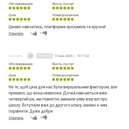
Обслуживание
Якість послуг
Ціна
Співвідношення
Цікаво навчатись, платформа зрозуміла та зручна!
0
0
Ответить
Аноним
Новичок
13 мая 2025 г., 13:17:42
Обслуживание
Якість послуг
Ціна
Співвідношення
Не те, щоб ціна для нас була вирішальним фактором, але
приємно, що вона невисока. Дочка навчається вже
четвертий рік, ми повністю змінили уяву взагалі про
школу. Вступали вже до другого класу, маємо з чим
порівняти. Дуже добре.
0
0
Ответить