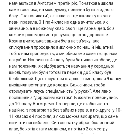
навчаються в Ангстремі третій рік. Початкова школа
саме така, яка, на мою думку, повинна бути: з одного
боку - "не налякати", а з іншого - це школа і у школі є
певні правила. З 1 по 4 клас не одна вчителька, як
звичайно, а в кожному класі своя. І це гарна ідея, бо з
кожним роком дитина розуміє, що стає доросліше.
Кожна вчителька завжди була не зв'язку, але
спілкування проходило виключно по нашій ініціативі,
тобто нам пропонують, а ми обираємо саме те, що нам
потрібно. Наприкінці 4 класу були батьківські збори, де
нам пояснили, як відбувається навчання у середньої
школі, тому ми були готові та перехід до 5 класу був
безболісний. Що стосується старшого сина, після 9 класу
вирішили вступати до коледж. Важкі часи, треба
отримувати якусь спеціальність "у руках". Але явно
поспішили з "дорослим життям". В жовтні повернулись
до 10 класу Ангстрема. По-перше, це стабільно та
надійно, з повагою та без зайвих нервів, а по-друге, у 10-
11 класах є 4 профіля, з яких можна вибирати, що саме
вивчати поглиблено. Син спочатку обрав біологічний
клас, бо хотів стати медиком, а потім з 2 семестру