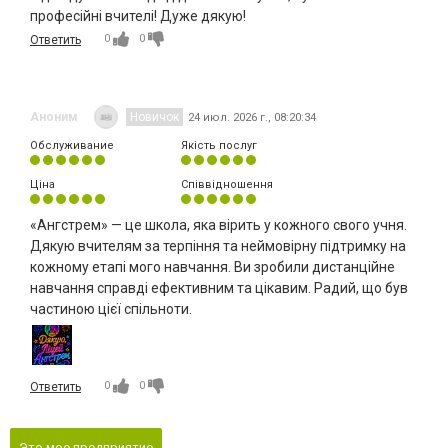
професійні вчителі! Дуже дякую!
0
0
Ответить
Аноним
Новичок
24 июл. 2026 г., 08:20:34
Обслуживание
Якість послуг
Ціна
Співвідношення
«Ангстрем» — це школа, яка вірить у кожного свого учня.
Дякую вчителям за терпіння та неймовірну підтримку на
кожному етапі мого навчання. Ви зробили дистанційне
навчання справді ефективним та цікавим. Радий, що був
частиною цієї спільноти.
0
0
Ответить
Это мое предприятие