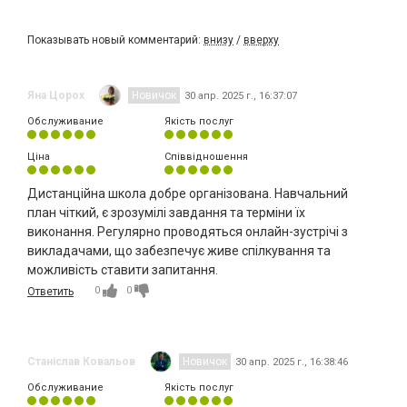
Показывать новый комментарий:
внизу
/
вверху
Яна Цорох
Новичок
30 апр. 2025 г., 16:37:07
Обслуживание
Якість послуг
Ціна
Співвідношення
Дистанційна школа добре організована. Навчальний
план чіткий, є зрозумілі завдання та терміни їх
виконання. Регулярно проводяться онлайн-зустрічі з
викладачами, що забезпечує живе спілкування та
можливість ставити запитання.
0
0
Ответить
Станіслав Ковальов
Новичок
30 апр. 2025 г., 16:38:46
Обслуживание
Якість послуг