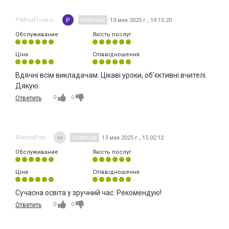
РибкаПоньо
Новичок
13 мая 2025 г., 14:15:20
Обслуживание
Якість послуг
Ціна
Співвідношення
Вдячні всім викладачам. Цікаві уроки, об’єктивні вчителі.
Дякую.
0
0
Ответить
MarinaPan
Новичок
13 мая 2025 г., 15:02:12
Обслуживание
Якість послуг
Ціна
Співвідношення
Сучасна освіта у зручний час. Рекомендую!
0
0
Ответить