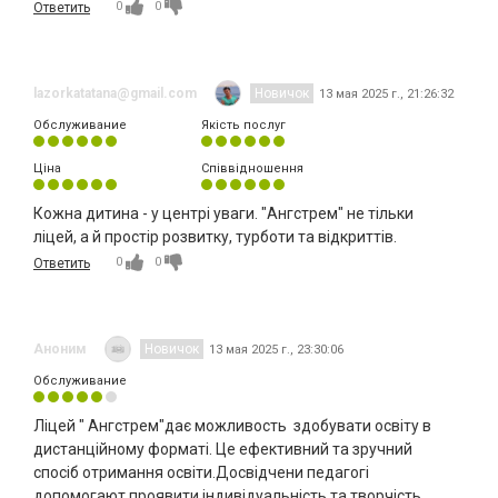
0
0
Ответить
lazorkatatana@gmail.com
Новичок
13 мая 2025 г., 21:26:32
Обслуживание
Якість послуг
Ціна
Співвідношення
Кожна дитина - у центрі уваги. "Ангстрем" не тільки
ліцей, а й простір розвитку, турботи та відкриттів.
0
0
Ответить
Аноним
Новичок
13 мая 2025 г., 23:30:06
Обслуживание
Ліцей " Ангстрем"дає можливость здобувати освіту в
дистанційному форматі. Це ефективний та зручний
спосіб отримання освіти.Досвідчени педагогі
допомогают проявити індивідуальність та творчість.