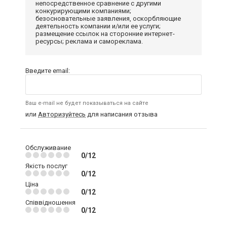
непосредственное сравнение с другими
конкурирующими компаниями;
безосновательные заявления, оскорбляющие
деятельность компании и/или ее услуги;
размещение ссылок на сторонние интернет-
ресурсы; реклама и самореклама.
Введите email:
Ваш e-mail не будет показываться на сайте
или
Авторизуйтесь
для написания отзыва
Обслуживание
0/12
Якість послуг
0/12
Ціна
0/12
Співвідношення
0/12